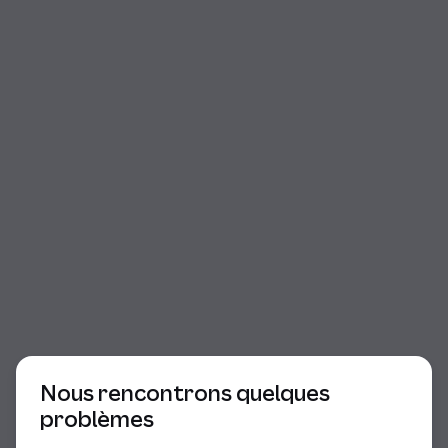
Début du dialogue
Nous rencontrons quelques
problèmes